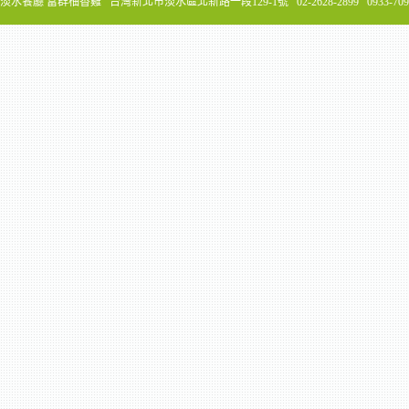
淡水餐廳 富群柚香雞 台灣新北市淡水區北新路一段129-1號 02-2628-2899 0933-70